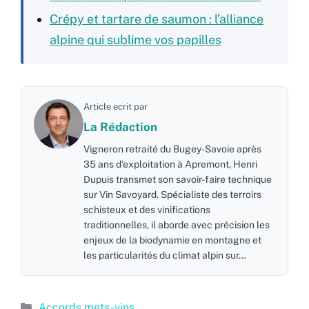
Crépy et tartare de saumon : l’alliance
alpine qui sublime vos papilles
Article ecrit par
La Rédaction
Vigneron retraité du Bugey-Savoie après
35 ans d'exploitation à Apremont, Henri
Dupuis transmet son savoir-faire technique
sur Vin Savoyard. Spécialiste des terroirs
schisteux et des vinifications
traditionnelles, il aborde avec précision les
enjeux de la biodynamie en montagne et
les particularités du climat alpin sur…
Catégories
Accords mets-vins