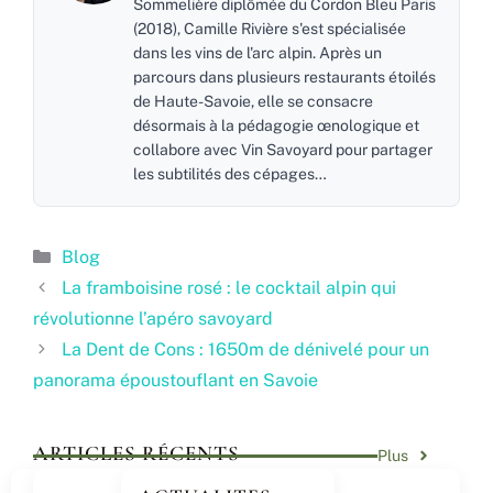
Sommelière diplômée du Cordon Bleu Paris
(2018), Camille Rivière s'est spécialisée
dans les vins de l'arc alpin. Après un
parcours dans plusieurs restaurants étoilés
de Haute-Savoie, elle se consacre
désormais à la pédagogie œnologique et
collabore avec Vin Savoyard pour partager
les subtilités des cépages…
Catégories
Blog
La framboisine rosé : le cocktail alpin qui
révolutionne l’apéro savoyard
La Dent de Cons : 1650m de dénivelé pour un
panorama époustouflant en Savoie
ARTICLES RÉCENTS
Plus