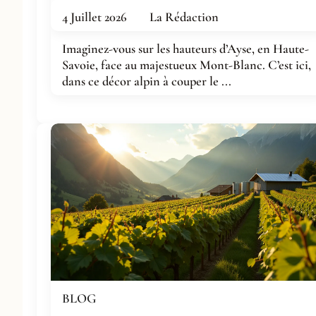
4 Juillet 2026
La Rédaction
Imaginez-vous sur les hauteurs d’Ayse, en Haute-
Savoie, face au majestueux Mont-Blanc. C’est ici,
dans ce décor alpin à couper le ...
BLOG