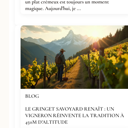
un plat crémeux est toujours un moment
magique. Aujourd’hui, je ...
BLOG
LE GRINGET SAVOYARD RENAÎT : UN
VIGNERON RÉINVENTE LA TRADITION À
450M D’ALTITUDE