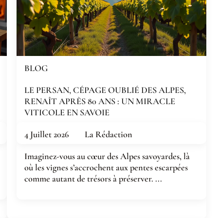
BLOG
LE PERSAN, CÉPAGE OUBLIÉ DES ALPES,
RENAÎT APRÈS 80 ANS : UN MIRACLE
VITICOLE EN SAVOIE
4 Juillet 2026
La Rédaction
Imaginez-vous au cœur des Alpes savoyardes, là
où les vignes s’accrochent aux pentes escarpées
comme autant de trésors à préserver. ...