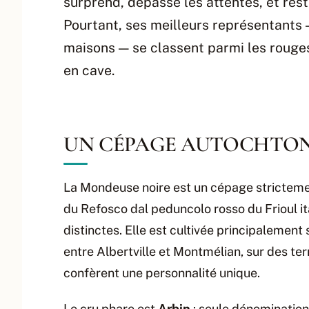
surprend, dépasse les attentes, et rest
Pourtant, ses meilleurs représentants
maisons — se classent parmi les rouges
en cave.
UN CÉPAGE AUTOCHTON
La Mondeuse noire est un cépage strictem
du Refosco dal peduncolo rosso du Frioul it
distinctes. Elle est cultivée principalemen
entre Albertville et Montmélian, sur des terr
confèrent une personnalité unique.
Le cru phare est
Arbin
: seule dénomination 