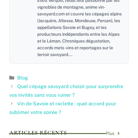
Eliott Verquin, rédacteur passionné par les
vignobles de montagne, anime vin-
savoyard.com et couvre les cépages alpins
(Jacquère, Altesse, Mondeuse, Persan), les
appellations Savoie et Bugey, et les
producteurs indépendants entre les Alpes
et le Léman. Chroniques dégustation,
accords mets-vins et reportages sur le
terroir savoyard.…
Catégories
Blog
Quel cépage savoyard choisir pour surprendre
vos invités sans vous ruiner ?
Vin de Savoie et raclette : quel accord pour
sublimer votre soirée ?
ARTICLES RÉCENTS
Plus