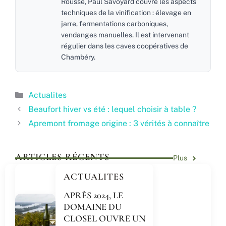
Rousse, Paul Savoyard couvre les aspects
techniques de la vinification : élevage en
jarre, fermentations carboniques,
vendanges manuelles. Il est intervenant
régulier dans les caves coopératives de
Chambéry.
Catégories
Actualites
Beaufort hiver vs été : lequel choisir à table ?
Apremont fromage origine : 3 vérités à connaître
ARTICLES RÉCENTS
Plus
ACTUALITES
APRÈS 2024, LE
DOMAINE DU
CLOSEL OUVRE UN