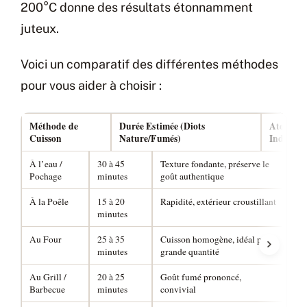
200°C donne des résultats étonnamment
juteux.
Voici un comparatif des différentes méthodes
pour vous aider à choisir :
Méthode de
Durée Estimée (Diots
Atouts
Cuisson
Nature/Fumés)
Indéniab
À l’eau /
30 à 45
Texture fondante, préserve le
Ris
Pochage
minutes
goût authentique
for
À la Poêle
15 à 20
Rapidité, extérieur croustillant
Cui
minutes
néc
Au Four
25 à 35
Cuisson homogène, idéal pour
Peu
minutes
grande quantité
éle
Au Grill /
20 à 25
Goût fumé prononcé,
Sur
Barbecue
minutes
convivial
pos