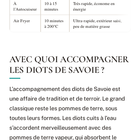
À
10 à 15
Très rapide, économe en
Tex
l’Autocuiseur
minutes
énergie
col
Air Fryer
10 minutes
Ultra-rapide, extérieur saisi,
Cap
à 200°C
peu de matière grasse
app
AVEC QUOI ACCOMPAGNER
LES DIOTS DE SAVOIE ?
L’accompagnement des diots de Savoie est
une affaire de tradition et de terroir. Le grand
classique reste les pommes de terre, sous
toutes leurs formes. Les diots cuits à l’eau
s’accordent merveilleusement avec des
pommes de terre vapeur, qui absorbent le