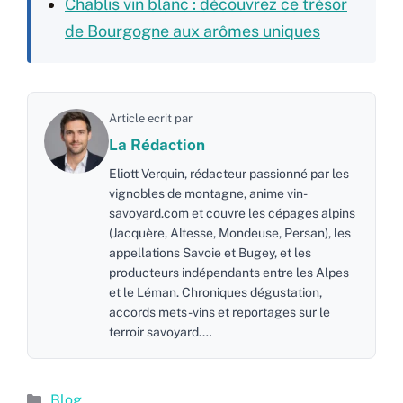
Chablis vin blanc : découvrez ce trésor
de Bourgogne aux arômes uniques
Article ecrit par
La Rédaction
Eliott Verquin, rédacteur passionné par les
vignobles de montagne, anime vin-
savoyard.com et couvre les cépages alpins
(Jacquère, Altesse, Mondeuse, Persan), les
appellations Savoie et Bugey, et les
producteurs indépendants entre les Alpes
et le Léman. Chroniques dégustation,
accords mets-vins et reportages sur le
terroir savoyard.…
Catégories
Blog