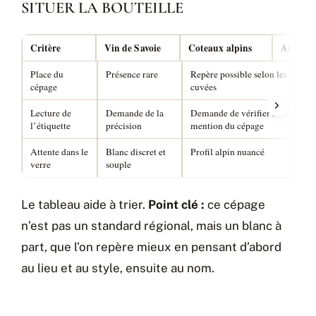
SITUER LA BOUTEILLE
Critère
Vin de Savoie
Coteaux alpins
Autres b
Place du
Présence rare
Repère possible selon les
cépage
cuvées
Lecture de
Demande de la
Demande de vérifier la
l’étiquette
précision
mention du cépage
Attente dans le
Blanc discret et
Profil alpin nuancé
verre
souple
Le tableau aide à trier.
Point clé :
ce cépage
n’est pas un standard régional, mais un blanc à
part, que l’on repère mieux en pensant d’abord
au lieu et au style, ensuite au nom.