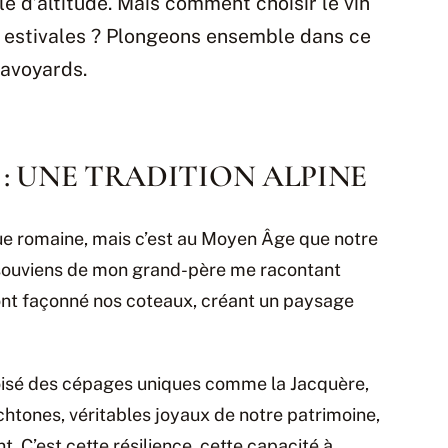
le d’altitude. Mais comment choisir le vin
 estivales ? Plongeons ensemble dans ce
savoyards.
 : UNE TRADITION ALPINE
que romaine, mais c’est au Moyen Âge que notre
me souviens de mon grand-père me racontant
ont façonné nos coteaux, créant un paysage
ivoisé des cépages uniques comme la Jacquère,
chtones, véritables joyaux de notre patrimoine,
t. C’est cette résilience, cette capacité à